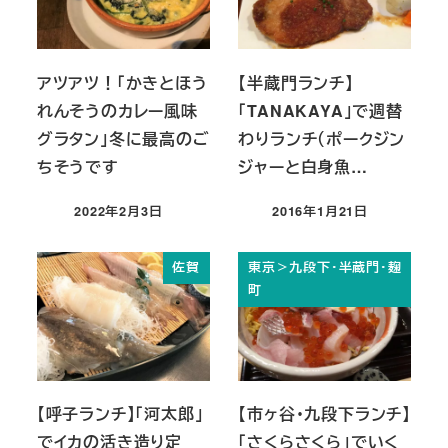
アツアツ！「かきとほう
【半蔵門ランチ】
れんそうのカレー風味
「TANAKAYA」で週替
グラタン」冬に最高のご
わりランチ（ポークジン
ちそうです
ジャーと白身魚…
2022年2月3日
2016年1月21日
投稿日
投稿日
佐賀
東京＞九段下・半蔵門・麹
町
【呼子ランチ】「河太郎」
【市ヶ谷・九段下ランチ】
でイカの活き造り定
「さくらさくら」でいく