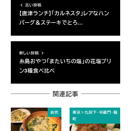
古い投稿
【唐津ランチ】「カルネスタ」レアなハン
バーグ＆ステーキでとろ…
新しい投稿
糸島おやつ「またいちの塩」の花塩プリ
ン3種食べ比べ
関連記事
自炊
東京＞九段下・半蔵門・麹
町