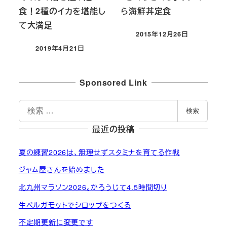
食！2種のイカを堪能し
ら海鮮丼定食
て大満足
2015年12月26日
投稿日
2019年4月21日
投稿日
Sponsored Link
検
検索
索
最近の投稿
夏の練習2026は、無理せずスタミナを育てる作戦
ジャム屋さんを始めました
北九州マラソン2026。かろうじて4.5時間切り
生ベルガモットでシロップをつくる
不定期更新に変更です