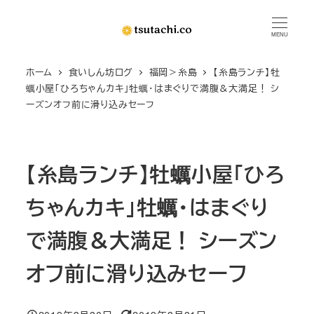
メ
イ
MENU
ン
ホーム
食いしん坊ログ
福岡＞糸島
【糸島ランチ】牡
コ
蠣小屋「ひろちゃんカキ」牡蠣・はまぐりで満腹＆大満足！ シ
ン
ーズンオフ前に滑り込みセーフ
テ
ン
ツ
【糸島ランチ】牡蠣小屋「ひろ
へ
移
ちゃんカキ」牡蠣・はまぐり
動
で満腹＆大満足！ シーズン
オフ前に滑り込みセーフ