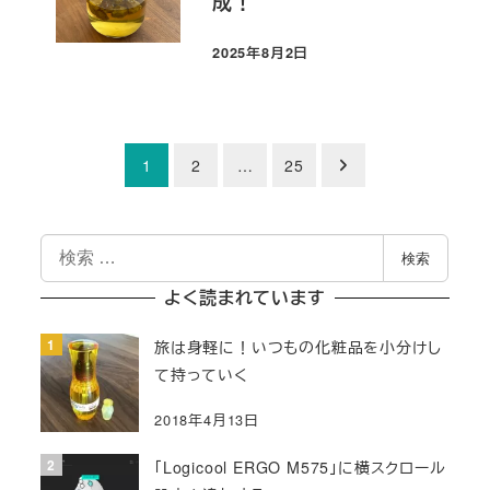
成！
2025年8月2日
投稿日
投
1
2
…
25
稿
検
の
検索
索
ペ
よく読まれています
ー
旅は身軽に！いつもの化粧品を小分けし
て持っていく
ジ
2018年4月13日
送
「Logicool ERGO M575」に横スクロール
り