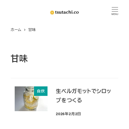
メ
イ
MENU
ン
ホーム
甘味
コ
ン
テ
ン
甘味
ツ
へ
移
動
生ベルガモットでシロッ
自炊
プをつくる
2026年2月2日
投稿日