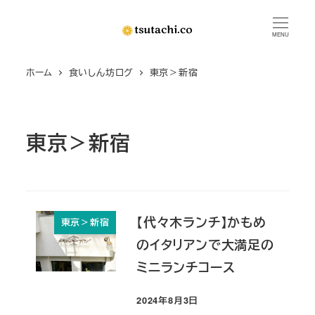
メ
イ
MENU
ン
ホーム
食いしん坊ログ
東京＞新宿
コ
ン
テ
ン
東京＞新宿
ツ
へ
移
動
【代々木ランチ】かもめ
東京＞新宿
のイタリアンで大満足の
ミニランチコース
2024年8月3日
投稿日