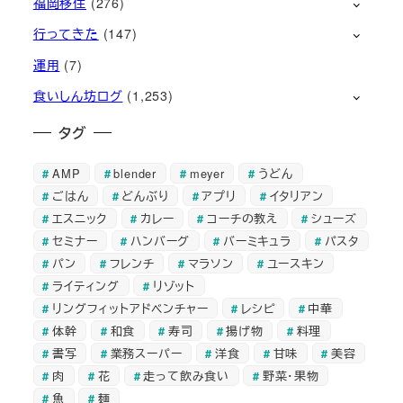
福岡移住
(276)
行ってきた
(147)
運用
(7)
食いしん坊ログ
(1,253)
タグ
AMP
blender
meyer
うどん
ごはん
どんぶり
アプリ
イタリアン
エスニック
カレー
コーチの教え
シューズ
セミナー
ハンバーグ
バーミキュラ
パスタ
パン
フレンチ
マラソン
ユースキン
ライティング
リゾット
リングフィットアドベンチャー
レシピ
中華
体幹
和食
寿司
揚げ物
料理
書写
業務スーパー
洋食
甘味
美容
肉
花
走って飲み食い
野菜・果物
魚
麺