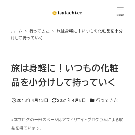
メ
イ
MENU
ン
ホーム
行ってきた
旅は身軽に！いつもの化粧品を小分
コ
けして持っていく
ン
テ
ン
旅は身軽に！いつもの化粧
ツ
へ
品を小分けして持っていく
移
動
カテゴリー
2018年4月13日
2021年4月8日
行ってきた
投稿日
更新日
※本ブログの一部のページはアフィリエイトプログラムによる収
益を得ています。