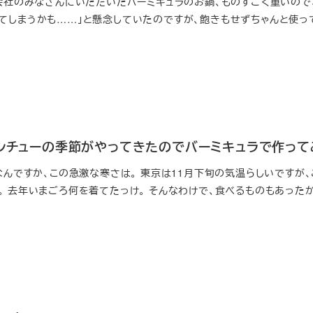
 会社のみなさんにいただいたバーミキュラのお鍋、ものすごく重いので
てしまうかも……」と懸念していたのですが、飽きもせずちゃんと使っ
ムシチューの季節がやってきたのでバーミキュラで作って
なんですか、この急激な寒さは。 東京は11月下旬の気温らしいですが、
。 去年いまごろ何を着てたっけ。 そんなわけで、食べるものもあった