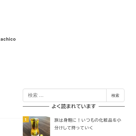
tachico
検
検索
索
よく読まれています
旅は身軽に！いつもの化粧品を小
分けして持っていく