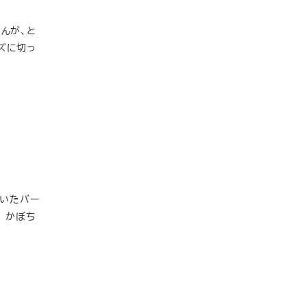
んが、と
ズに切っ
届いたバー
 かぼち