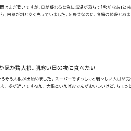
昼間はまだ暑いですが、日が暮れると急に気温が落ちて「秋だなあ」と感
ら、白菜が割と安く売っていました。冬野菜なのに、冬場の値段とあま
かほか鶏大根。肌寒い日の夜に食べたい
 そろそろ大根が出始めました。 スーパーでずっしりと瑞々しい大根が
よ。 冬が近いですねえ。 大根といえばおでんがおいしいけど、ちょっ