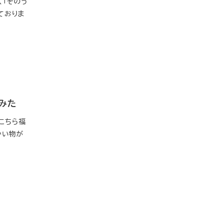
、「そのう
ておりま
みた
こちら福
かい物が