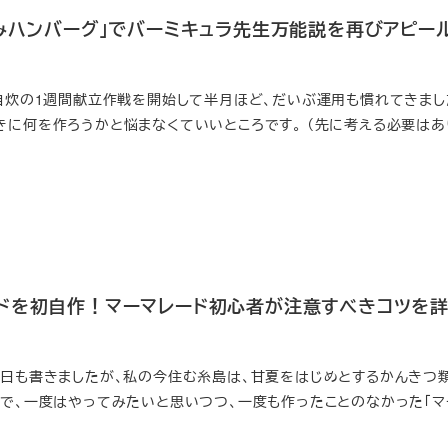
込みハンバーグ」でバーミキュラ先生万能説を再びアピー
 自炊の1週間献立作戦を開始して半月ほど、だいぶ運用も慣れてきました
きに何を作ろうかと悩まなくていいところです。 （先に考える必要はあ
ドを初自作！マーマレード初心者が注意すべきコツを
先日も書きましたが、私の今住む糸島は、甘夏をはじめとするかんきつ
 で、一度はやってみたいと思いつつ、一度も作ったことのなかった「マ