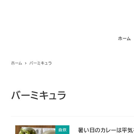
メ
イ
ン
コ
ホーム
ン
テ
ン
ホーム
バーミキュラ
ツ
へ
移
動
バーミキュラ
暑い日のカレーは平気
自炊