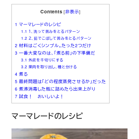
Contents
[
非表示
]
1
マーマレードのレシピ
1.1
１、洗って苦みをとるパターン
1.2
２、茹でこぼして苦みをとるパターン
2
材料はごくシンプル。たった2つだけ
3
一番大変なのは、「煮る前」の下準備だ
3.1
外皮を千切りにする
3.2
果肉を取り出し、種と分ける
4
煮る
5
最終問題は「どの程度蒸発させるか」だった
6
煮沸消毒した瓶に詰めたら出来上がり
7
試食！ おいしいよ！
マーマレードのレシピ