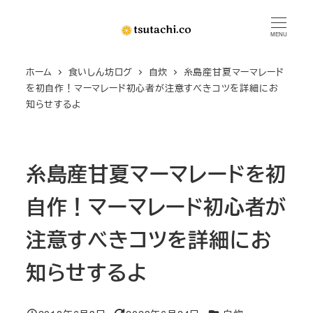
メ
イ
MENU
ン
ホーム
食いしん坊ログ
自炊
糸島産甘夏マーマレード
コ
を初自作！マーマレード初心者が注意すべきコツを詳細にお
ン
知らせするよ
テ
ン
ツ
糸島産甘夏マーマレードを初
へ
移
自作！マーマレード初心者が
動
注意すべきコツを詳細にお
知らせするよ
カテゴリー