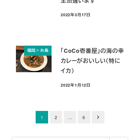
全然違います
2022年3月17日
投稿日
「CoCo壱番屋」の海の幸
福岡＞糸島
カレーがおいしい（特に
イカ）
2022年1月12日
投稿日
投
1
2
…
6
稿