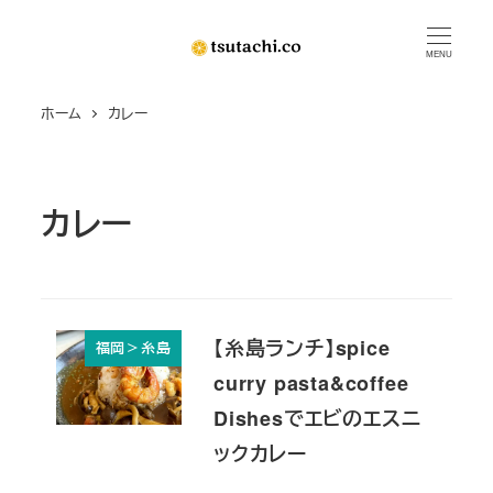
メ
イ
MENU
ン
ホーム
カレー
コ
ン
テ
ン
カレー
ツ
へ
移
動
【糸島ランチ】spice
福岡＞糸島
curry pasta&coffee
Dishesでエビのエスニ
ックカレー