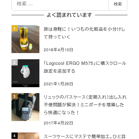
検
の
検索
索
ペ
よく読まれています
ー
旅は身軽に！いつもの化粧品を小分けし
て持っていく
ジ
2018年4月13日
送
「Logicool ERGO M575」に横スクロール
り
設定を追加する
2021年1月26日
リュックのパスケース（定期入れ）出し入れ
不便問題が解決！ミニポーチを増築した
ら快適になった！
2017年4月22日
スーツケースにマステで簡単加工。ひと目