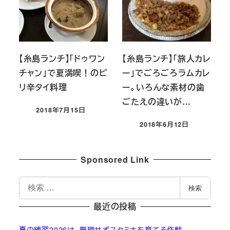
【糸島ランチ】「ドゥワン
【糸島ランチ】「旅人カレ
チャン」で夏満喫！のピ
ー」でごろごろラムカレ
リ辛タイ料理
ー。いろんな素材の歯
ごたえの違いが…
2018年7月15日
投稿日
2018年6月12日
投稿日
Sponsored Link
検
検索
索
最近の投稿
夏の練習2026は、無理せずスタミナを育てる作戦