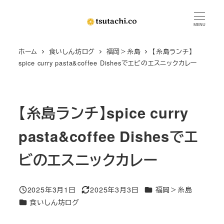
メ
イ
MENU
ン
ホーム
食いしん坊ログ
福岡＞糸島
【糸島ランチ】
コ
spice curry pasta&coffee Dishesでエビのエスニックカレー
ン
テ
ン
【糸島ランチ】spice curry
ツ
へ
pasta&coffee Dishesでエ
移
動
ビのエスニックカレー
カテゴリー
2025年3月1日
2025年3月3日
福岡＞糸島
投稿日
更新日
カテゴリー
食いしん坊ログ