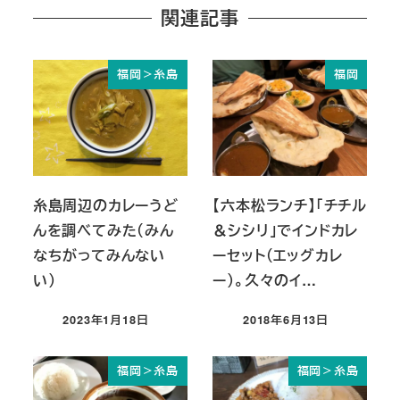
関連記事
福岡＞糸島
福岡
糸島周辺のカレーうど
【六本松ランチ】「チチル
んを調べてみた（みん
＆シシリ」でインドカレ
なちがってみんない
ーセット（エッグカレ
い）
ー）。久々のイ…
2023年1月18日
2018年6月13日
投稿日
投稿日
福岡＞糸島
福岡＞糸島