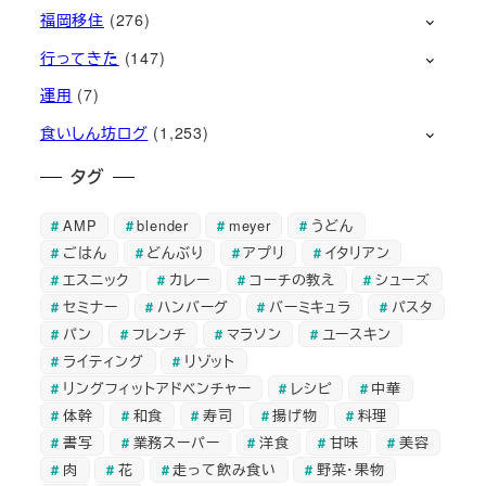
福岡移住
(276)
行ってきた
(147)
運用
(7)
食いしん坊ログ
(1,253)
タグ
AMP
blender
meyer
うどん
ごはん
どんぶり
アプリ
イタリアン
エスニック
カレー
コーチの教え
シューズ
セミナー
ハンバーグ
バーミキュラ
パスタ
パン
フレンチ
マラソン
ユースキン
ライティング
リゾット
リングフィットアドベンチャー
レシピ
中華
体幹
和食
寿司
揚げ物
料理
書写
業務スーパー
洋食
甘味
美容
肉
花
走って飲み食い
野菜・果物