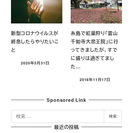
新型コロナウイルスが
糸島で紅葉狩り「雷山
終息したらやりたいこ
千如寺大悲王院」に行
と
ってきましたが、すで
に盛りは過ぎてまし
2020年3月31日
た…
投稿日
2018年11月17日
投稿日
Sponsored Link
検
検索
索
最近の投稿