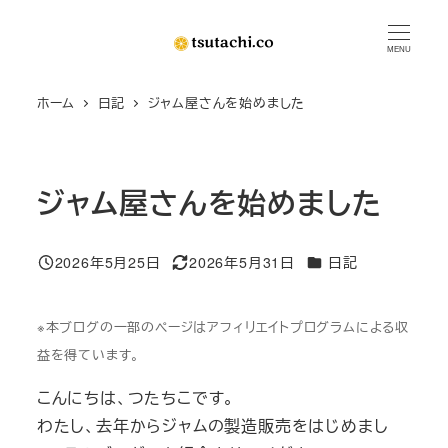
メ
イ
MENU
ン
ホーム
日記
ジャム屋さんを始めました
コ
ン
テ
ン
ジャム屋さんを始めました
ツ
へ
カテゴリー
2026年5月25日
2026年5月31日
日記
移
投稿日
更新日
動
※本ブログの一部のページはアフィリエイトプログラムによる収
益を得ています。
こんにちは、つたちこです。
わたし、去年からジャムの製造販売をはじめまし