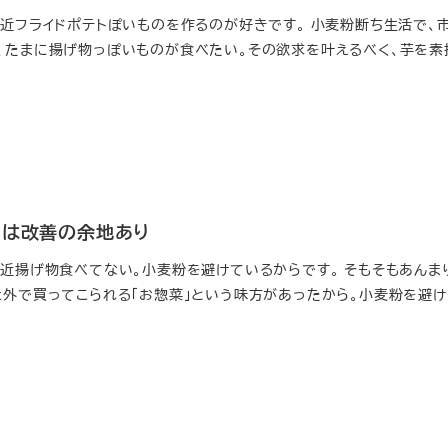
最近フライドポテトぽいものを作るのが好きです。 小麦粉断ち生活で、
、たまに揚げ物っぽいものが食べたい。その欲求を叶えるべく、芋を素
]
…は改善の余地あり
最近揚げ物食べてない。小麦粉を避けているからです。 そもそもあんま
は外で買ってこられる「お惣菜」という味方があったから。小麦粉を避け