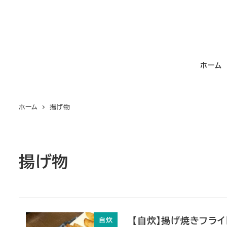
メ
イ
ン
コ
ホーム
ン
テ
ン
ホーム
揚げ物
ツ
へ
移
動
揚げ物
【自炊】揚げ焼きフライ
自炊