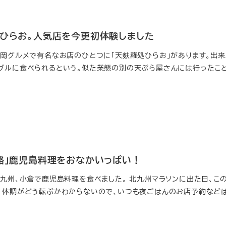
処ひらお。人気店を今更初体験しました
福岡グルメで有名なお店のひとつに「天麩羅処ひらお」があります。出
ブルに食べられるという。似た業態の別の天ぷら屋さんには行ったこ
ま路」鹿児島料理をおなかいっぱい！
北九州、小倉で鹿児島料理を食べました。 北九州マラソンに出た日、こ
、体調がどう転ぶかわからないので、いつも夜ごはんのお店予約など