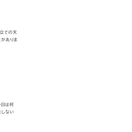
来立ての天
とがありま
の日は何
はしない