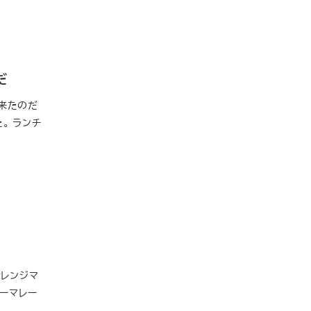
だ
来たのだ
。 ランチ
オレンジマ
マーマレー