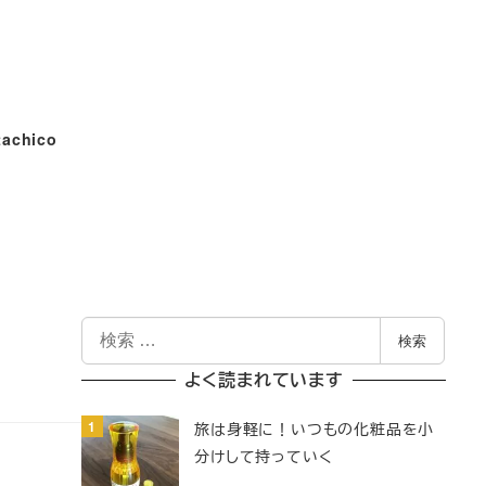
tachico
検
検索
索
よく読まれています
旅は身軽に！いつもの化粧品を小
分けして持っていく