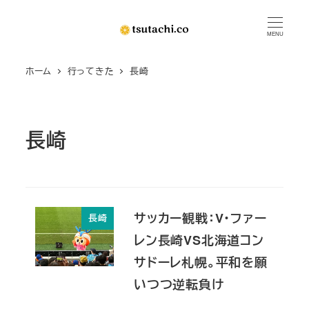
メ
イ
MENU
ン
ホーム
行ってきた
長崎
コ
ン
テ
ン
長崎
ツ
へ
移
動
サッカー観戦：V・ファー
長崎
レン長崎VS北海道コン
サドーレ札幌。平和を願
いつつ逆転負け