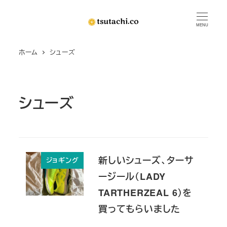
メ
イ
MENU
ン
ホーム
シューズ
コ
ン
テ
ン
シューズ
ツ
へ
移
動
新しいシューズ、ターサ
ジョギング
ージール（LADY
TARTHERZEAL 6）を
買ってもらいました