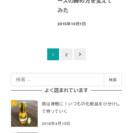
ースの締め方を変えて
みた
2015年10月1日
投稿日
投
1
2
稿
検
の
検索
索
ペ
よく読まれています
ー
旅は身軽に！いつもの化粧品を小分けし
て持っていく
ジ
2018年4月13日
送