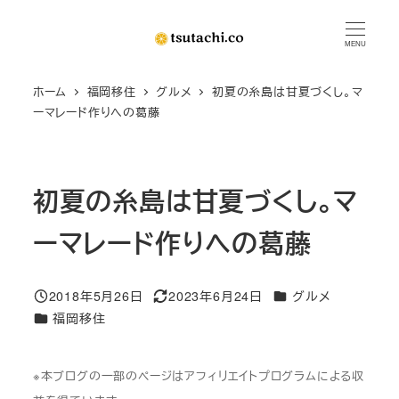
メ
イ
MENU
ン
ホーム
福岡移住
グルメ
初夏の糸島は甘夏づくし。マ
コ
ーマレード作りへの葛藤
ン
テ
ン
初夏の糸島は甘夏づくし。マ
ツ
へ
ーマレード作りへの葛藤
移
動
カテゴリー
2018年5月26日
2023年6月24日
グルメ
投稿日
更新日
カテゴリー
福岡移住
※本ブログの一部のページはアフィリエイトプログラムによる収