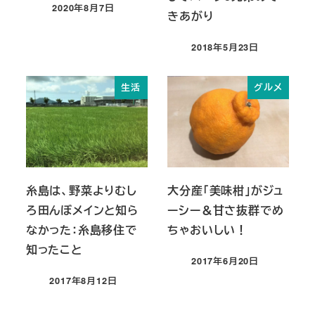
2020年8月7日
きあがり
投稿日
2018年5月23日
投稿日
生活
グルメ
糸島は、野菜よりむし
大分産「美味柑」がジュ
ろ田んぼメインと知ら
ーシー＆甘さ抜群でめ
なかった：糸島移住で
ちゃおいしい！
知ったこと
2017年6月20日
投稿日
2017年8月12日
投稿日