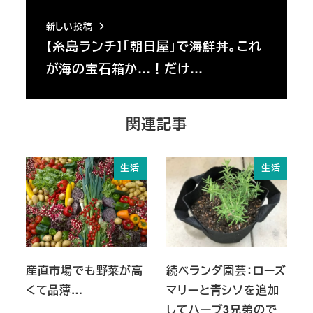
新しい投稿
【糸島ランチ】「朝日屋」で海鮮丼。これ
が海の宝石箱か…！だけ…
関連記事
生活
生活
産直市場でも野菜が高
続ベランダ園芸：ローズ
くて品薄…
マリーと青シソを追加
してハーブ3兄弟ので