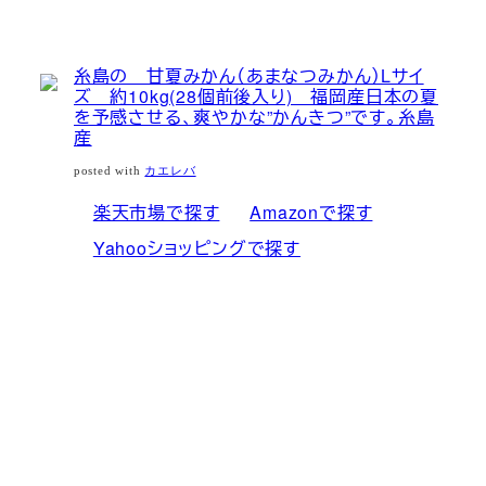
糸島の 甘夏みかん（あまなつみかん）Lサイ
ズ 約10kg(28個前後入り) 福岡産日本の夏
を予感させる、爽やかな”かんきつ”です。糸島
産
posted with
カエレバ
楽天市場で探す
Amazonで探す
Yahooショッピングで探す