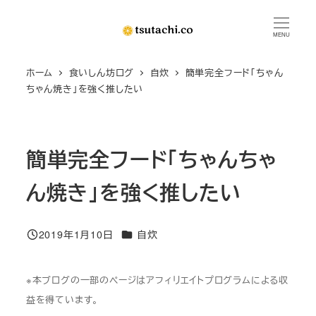
メ
イ
MENU
ン
ホーム
食いしん坊ログ
自炊
簡単完全フード「ちゃん
コ
ちゃん焼き」を強く推したい
ン
テ
ン
簡単完全フード「ちゃんちゃ
ツ
へ
ん焼き」を強く推したい
移
動
カテゴリー
2019年1月10日
自炊
投稿日
※本ブログの一部のページはアフィリエイトプログラムによる収
益を得ています。