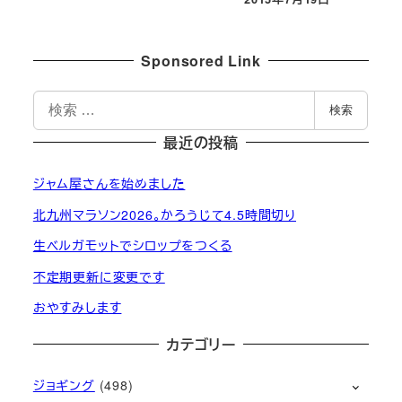
投稿日
Sponsored Link
検
検索
索
最近の投稿
ジャム屋さんを始めました
北九州マラソン2026。かろうじて4.5時間切り
生ベルガモットでシロップをつくる
不定期更新に変更です
おやすみします
カテゴリー
ジョギング
(498)