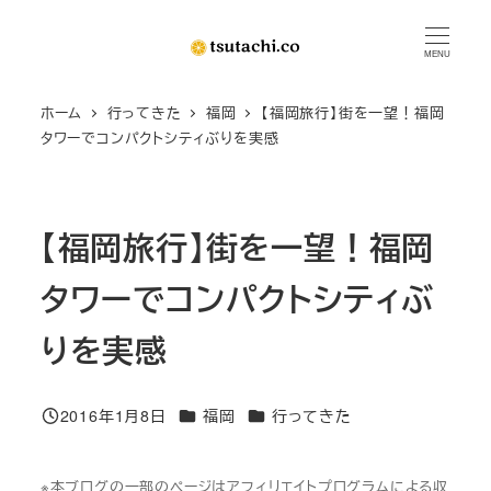
メ
イ
MENU
ン
ホーム
行ってきた
福岡
【福岡旅行】街を一望！福岡
コ
タワーでコンパクトシティぶりを実感
ン
テ
ン
【福岡旅行】街を一望！福岡
ツ
へ
タワーでコンパクトシティぶ
移
動
りを実感
カテゴリー
カテゴリー
2016年1月8日
福岡
行ってきた
投稿日
※本ブログの一部のページはアフィリエイトプログラムによる収