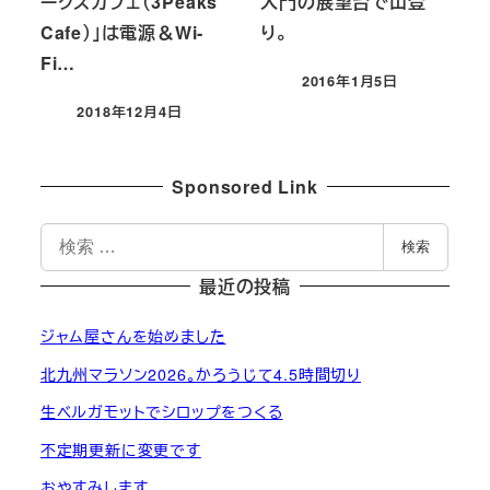
ークスカフェ（3Peaks
大門の展望台で山登
Cafe）」は電源＆Wi-
り。
Fi…
2016年1月5日
投稿日
2018年12月4日
投稿日
Sponsored Link
検
検索
索
最近の投稿
ジャム屋さんを始めました
北九州マラソン2026。かろうじて4.5時間切り
生ベルガモットでシロップをつくる
不定期更新に変更です
おやすみします