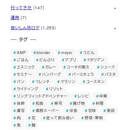
行ってきた
(147)
運用
(7)
食いしん坊ログ
(1,253)
タグ
AMP
blender
meyer
うどん
ごはん
どんぶり
アプリ
イタリアン
エスニック
カレー
コーチの教え
シューズ
セミナー
ハンバーグ
バーミキュラ
パスタ
パン
フレンチ
マラソン
ユースキン
ライティング
リゾット
リングフィットアドベンチャー
レシピ
中華
体幹
和食
寿司
揚げ物
料理
書写
業務スーパー
洋食
甘味
美容
肉
花
走って飲み食い
野菜・果物
魚
麺