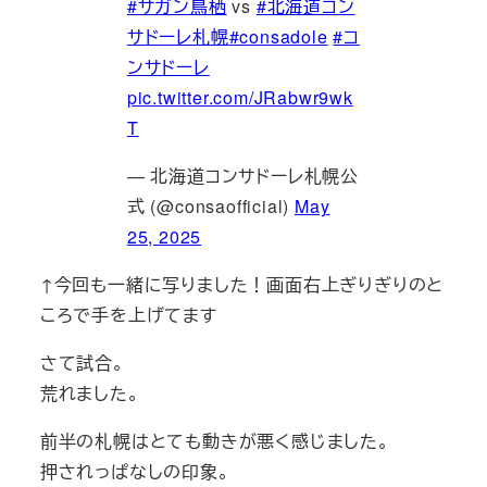
#サガン鳥栖
vs
#北海道コン
サドーレ札幌
#consadole
#コ
ンサドーレ
pic.twitter.com/JRabwr9wk
T
— 北海道コンサドーレ札幌公
式 (@consaofficial)
May
25, 2025
↑今回も一緒に写りました！画面右上ぎりぎりのと
ころで手を上げてます
さて試合。
荒れました。
前半の札幌はとても動きが悪く感じました。
押されっぱなしの印象。