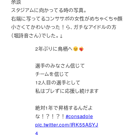
余談
スタジアムに向かってる時の写真。
右端に写ってるコンササポの女性がめちゃくちゃ顔
小さくてかわいかった！ら、ガチなアイドルの方
（堀詩音さん）でした。↓
2年ぶりに鳥栖へ
選手のみなさん信じて
チームを信じて
12人目の選手として
私はブレずに応援し続けます
絶対1年で昇格するんだよ
な！？！？！
#consadole
pic.twitter.com/IRK55ASYJ
4