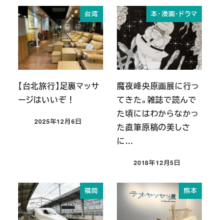
台湾
本・漫画・ドラマ
【台北旅行】足裏マッサ
魔夜峰央原画展に行っ
ージはいいぞ！
てきた。雑誌で読んで
た頃にはわからなかっ
2025年12月6日
た直筆原稿の美しさ
投稿日
に…
2018年12月5日
投稿日
福岡
熊本