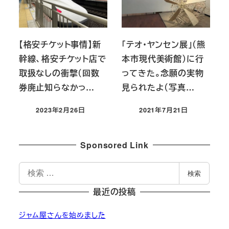
【格安チケット事情】新
「テオ・ヤンセン展」（熊
幹線、格安チケット店で
本市現代美術館）に行
取扱なしの衝撃（回数
ってきた。念願の実物
券廃止知らなかっ…
見られたよ（写真…
2023年2月26日
2021年7月21日
投稿日
投稿日
Sponsored Link
検
検索
索
最近の投稿
ジャム屋さんを始めました