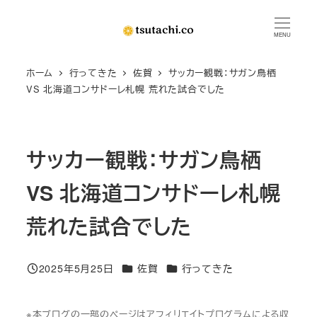
メ
イ
MENU
ン
ホーム
行ってきた
佐賀
サッカー観戦：サガン鳥栖
コ
VS 北海道コンサドーレ札幌 荒れた試合でした
ン
テ
ン
サッカー観戦：サガン鳥栖
ツ
へ
VS 北海道コンサドーレ札幌
移
動
荒れた試合でした
カテゴリー
カテゴリー
2025年5月25日
佐賀
行ってきた
投稿日
※本ブログの一部のページはアフィリエイトプログラムによる収