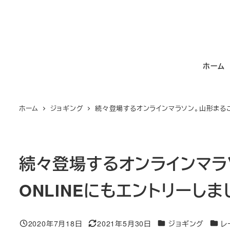
メ
イ
ン
コ
ホーム
ン
テ
ン
ホーム
ジョギング
続々登場するオンラインマラソン。山形まるごと
ツ
へ
移
動
続々登場するオンラインマラソ
ONLINEにもエントリーしま
カテゴリー
カテゴ
2020年7月18日
2021年5月30日
ジョギング
レ
投稿日
更新日