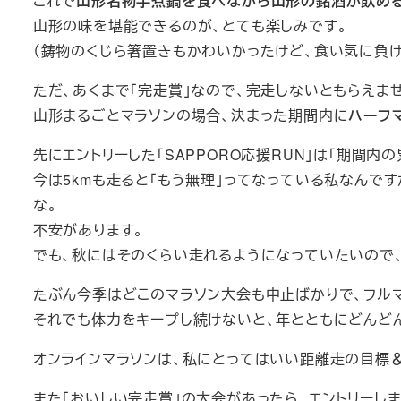
これで
山形名物芋煮鍋を食べながら山形の銘酒が飲め
山形の味を堪能できるのが、とても楽しみです。
（鋳物のくじら箸置きもかわいかったけど、食い気に負け
ただ、あくまで「完走賞」なので、完走しないともらえま
山形まるごとマラソンの場合、決まった期間内に
ハーフマ
先にエントリーした「SAPPORO応援RUN」は「期間
今は5kmも走ると「もう無理」ってなっている私なんで
な。
不安があります。
でも、秋にはそのくらい走れるようになっていたいので
たぶん今季はどこのマラソン大会も中止ばかりで、フル
それでも体力をキープし続けないと、年とともにどんど
オンラインマラソンは、私にとってはいい距離走の目標
また「おいしい完走賞」の大会があったら、エントリーしま