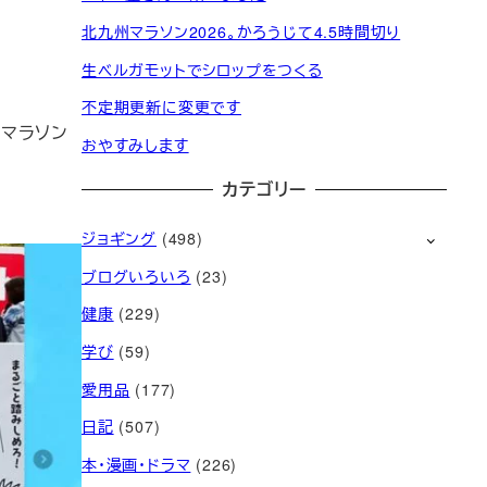
北九州マラソン2026。かろうじて4.5時間切り
生ベルガモットでシロップをつくる
不定期更新に変更です
マラソン
おやすみします
カテゴリー
ジョギング
(498)
ブログいろいろ
(23)
健康
(229)
学び
(59)
愛用品
(177)
日記
(507)
本・漫画・ドラマ
(226)