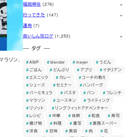
福岡移住
(276)
行ってきた
(147)
運用
(7)
食いしん坊ログ
(1,253)
タグ
マラソン、
AMP
blender
meyer
うどん
ごはん
どんぶり
アプリ
イタリアン
エスニック
カレー
コーチの教え
シューズ
セミナー
ハンバーグ
バーミキュラ
パスタ
パン
フレンチ
マラソン
ユースキン
ライティング
リゾット
リングフィットアドベンチャー
レシピ
中華
体幹
和食
寿司
揚げ物
料理
書写
業務スーパー
洋食
甘味
美容
肉
花