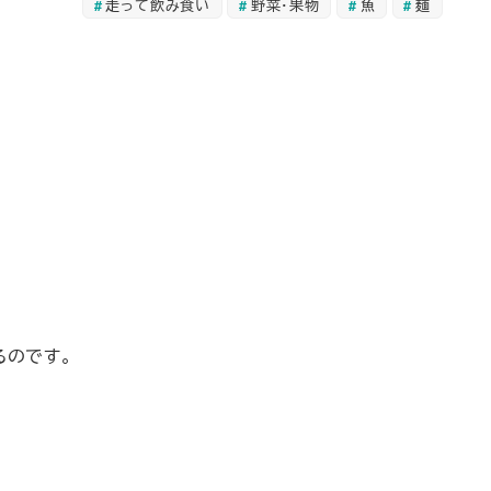
走って飲み食い
野菜・果物
魚
麺
るのです。