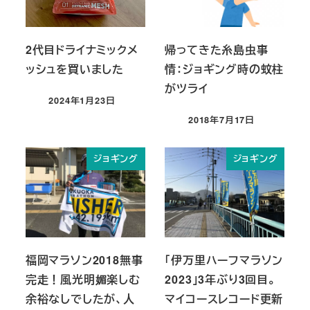
2代目ドライナミックメ
帰ってきた糸島虫事
ッシュを買いました
情：ジョギング時の蚊柱
がツライ
2024年1月23日
投稿日
2018年7月17日
投稿日
ジョギング
ジョギング
福岡マラソン2018無事
「伊万里ハーフマラソン
完走！風光明媚楽しむ
2023」3年ぶり3回目。
余裕なしでしたが、人
マイコースレコード更新