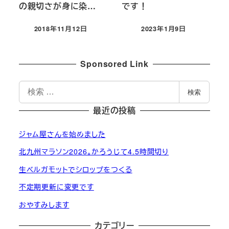
の親切さが身に染…
です！
2018年11月12日
2023年1月9日
投稿日
投稿日
Sponsored Link
検
検索
索
最近の投稿
ジャム屋さんを始めました
北九州マラソン2026。かろうじて4.5時間切り
生ベルガモットでシロップをつくる
不定期更新に変更です
おやすみします
カテゴリー