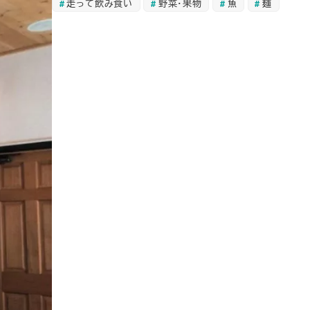
走って飲み食い
野菜・果物
魚
麺