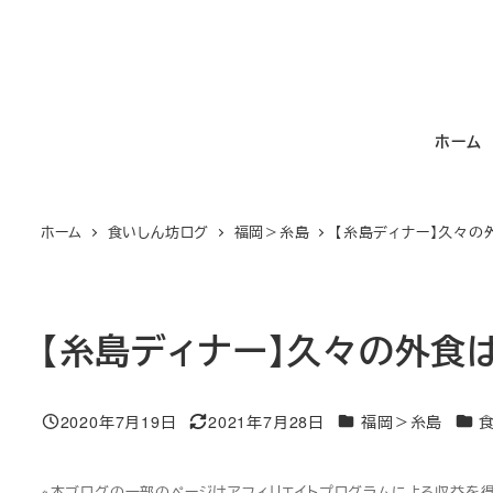
メ
イ
ン
コ
ホーム
ン
テ
ン
ホーム
食いしん坊ログ
福岡＞糸島
【糸島ディナー】久々の
ツ
へ
移
動
【糸島ディナー】久々の外食は
カテゴリー
カテ
2020年7月19日
2021年7月28日
福岡＞糸島
投稿日
更新日
※本ブログの一部のページはアフィリエイトプログラムによる収益を