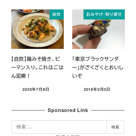
投稿日
自炊
おみやげ・取り寄せ
【自炊】鶏みそ焼き、ピ
「東京ブラックサンダ
ーマン入り。これはごは
ー」がざくざくとおいし
ん泥棒！
いぞ
2025年7月9日
2018年2月3日
投稿日
投稿日
Sponsored Link
検
検索
索