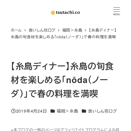
メ
イ
MENU
ン
ホーム
食いしん坊ログ
福岡＞糸島
【糸島ディナー】
コ
糸島の旬食材を楽しめる「nōda（ノーダ）」で春の料理を満喫
ン
テ
ン
【糸島ディナー】糸島の旬食
ツ
へ
材を楽しめる「nōda（ノー
移
動
ダ）」で春の料理を満喫
カテゴリー
カテゴリー
2019年4月24日
福岡＞糸島
食いしん坊ログ
投稿日
※本ブログの一部のページはアフィリエイトプログラムによる収