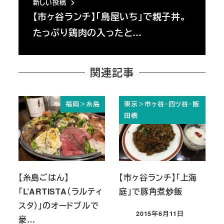
新しい投稿
【市ヶ谷ランチ】「鳥屋いち」で親子丼。
たっぷり鶏肉の入ったと…
関連記事
福岡＞糸島
東京＞市ヶ谷・四ツ谷・飯
田橋
【糸島ごはん】
【市ヶ谷ランチ】「上海
「L’ARTISTA（ラルティ
庭」で豚角煮炒飯
スタ）」のオードブルで
2015年6月11日
豪…
投稿日