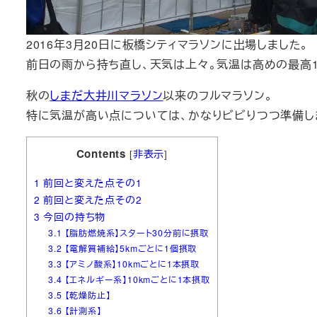
2016年3月20日に板橋シティマラソンに出場しました。
前日の雨から持ち直し、天気は上々。気温は高めの最高1
秋の
しまだ大井川マラソン
以来のフルマラソン。
特に気温が高い点については、かなりビビりつつ準備し
Contents
[
非表示
]
1
前回と変えた点その1
2
前回と変えた点その2
3
今回の持ち物
3.1
【脂肪燃焼系】スタート30分前に摂取
3.2
【電解質補給】5kmごとに1個摂取
3.3
【アミノ酸系】10kmごとに1本摂取
3.4
【エネルギー系】10kmごとに1本摂取
3.5
【乾燥防止】
3.6
【計測系】