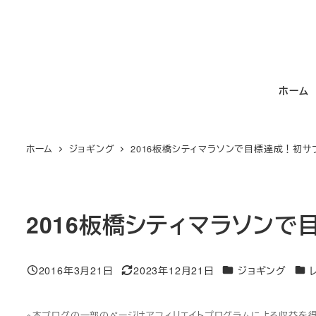
メ
イ
ン
コ
ホーム
ン
テ
ン
ホーム
ジョギング
2016板橋シティマラソンで目標達成！初サ
ツ
へ
移
動
2016板橋シティマラソン
カテゴリー
カテ
2016年3月21日
2023年12月21日
ジョギング
投稿日
更新日
※本ブログの一部のページはアフィリエイトプログラムによる収益を