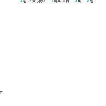
走って飲み食い
野菜・果物
魚
麺
す。