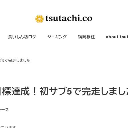
食いしん坊ログ
ジョギング
福岡移住
about tsu
ブ5で完走しました
で目標達成！初サブ5で完走しまし
ゴリー
レース
得ています。