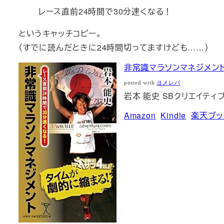
レース直前24時間で30分速くなる！
というキャッチコピー。
（すでに読んだときに24時間切ってますけども……）
非常識マラソンマネジメント 
posted with
ヨメレバ
岩本 能史 SBクリエイティブ 2
Amazon
Kindle
楽天ブッ