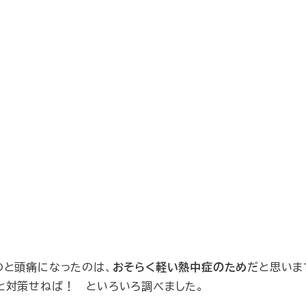
のと頭痛になったのは、
おそらく軽い熱中症のため
だと思いま
と対策せねば！ といろいろ調べました。