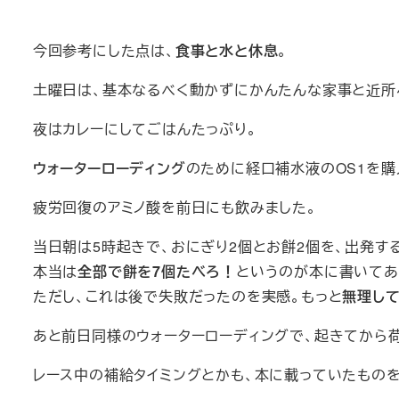
今回参考にした点は、
食事と水と休息
。
土曜日は、基本なるべく動かずにかんたんな家事と近所
夜はカレーにしてごはんたっぷり。
ウォーターローディング
のために経口補水液のOS1を購入
疲労回復のアミノ酸を前日にも飲みました。
当日朝は5時起きで、おにぎり2個とお餅2個を、出発す
本当は
全部で餅を7個たべろ！
というのが本に書いてあ
ただし、これは後で失敗だったのを実感。もっと
無理し
あと前日同様のウォーターローディングで、起きてから荷物
レース中の補給タイミングとかも、本に載っていたものを