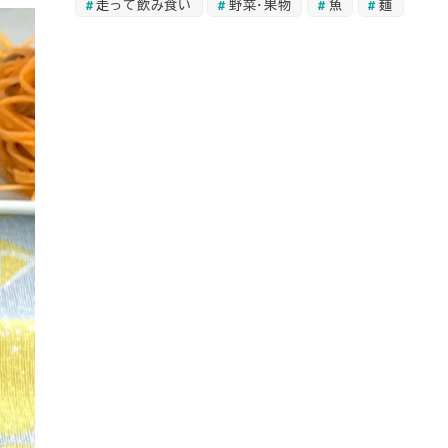
走って飲み食い
野菜・果物
魚
麺