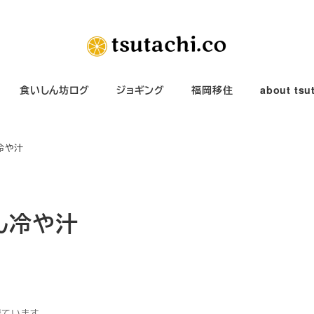
食いしん坊ログ
ジョギング
福岡移住
about tsu
冷や汁
ん冷や汁
得ています。