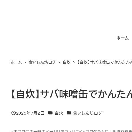
メ
イ
ン
コ
ホーム
ン
テ
ン
ホーム
食いしん坊ログ
自炊
【自炊】サバ味噌缶でかんたん
ツ
へ
移
動
【自炊】サバ味噌缶でかんた
カテゴリー
カテゴリー
2025年7月2日
自炊
食いしん坊ログ
投稿日
※本ブログの一部のページはアフィリエイトプログラムによる収益を