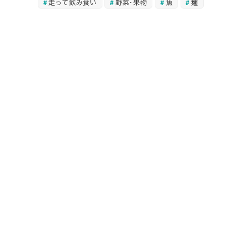
走って飲み食い
野菜・果物
魚
麺