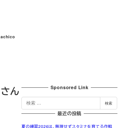
tachico
Sponsored Link
じさん
検
検索
索
最近の投稿
夏の練習2026は、無理せずスタミナを育てる作戦