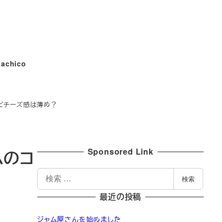
tachico
けどチーズ感は薄め？
Sponsored Link
ムのコ
検
検索
索
最近の投稿
ジャム屋さんを始めました