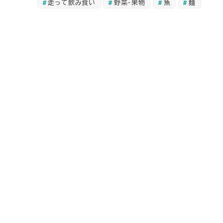
走って飲み食い
野菜・果物
魚
麺