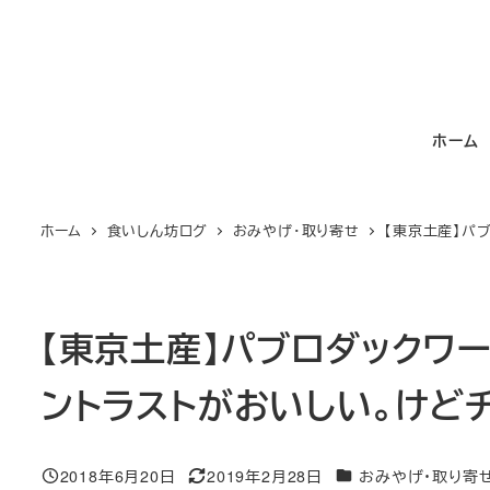
メ
イ
ン
コ
ホーム
ン
テ
ン
ホーム
食いしん坊ログ
おみやげ・取り寄せ
【東京土産】パ
ツ
へ
移
動
【東京土産】パブロダックワ
ントラストがおいしい。けど
カテゴリー
2018年6月20日
2019年2月28日
おみやげ・取り寄
投稿日
更新日