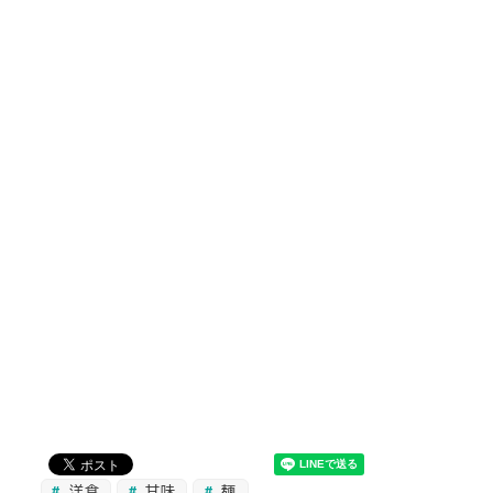
洋食
甘味
麺