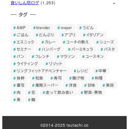
食いしん坊ログ
(1,253)
タグ
AMP
blender
meyer
うどん
ごはん
どんぶり
アプリ
イタリアン
エスニック
カレー
コーチの教え
シューズ
セミナー
ハンバーグ
バーミキュラ
パスタ
パン
フレンチ
マラソン
ユースキン
ライティング
リゾット
リングフィットアドベンチャー
レシピ
中華
体幹
和食
寿司
揚げ物
料理
書写
業務スーパー
洋食
甘味
美容
肉
花
走って飲み食い
野菜・果物
魚
麺
©2014-2025 tsutachi.co