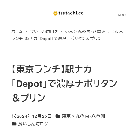
メ
イ
MENU
ン
ホーム
食いしん坊ログ
東京＞丸の内・八重洲
【東京
コ
ランチ】駅ナカ「Depot」で濃厚ナポリタン＆プリン
ン
テ
ン
【東京ランチ】駅ナカ
ツ
へ
「Depot」で濃厚ナポリタン
移
動
＆プリン
カテゴリー
2024年12月25日
東京＞丸の内・八重洲
投稿日
カテゴリー
食いしん坊ログ