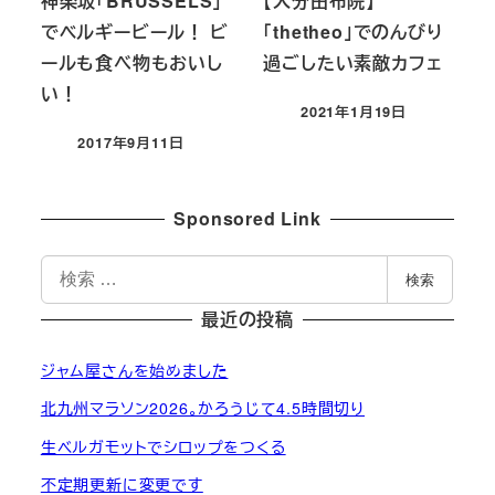
神楽坂「BRUSSELS」
【大分由布院】
でベルギービール！ ビ
「thetheo」でのんびり
ールも食べ物もおいし
過ごしたい素敵カフェ
い！
2021年1月19日
投稿日
2017年9月11日
投稿日
Sponsored Link
検
検索
索
最近の投稿
ジャム屋さんを始めました
北九州マラソン2026。かろうじて4.5時間切り
生ベルガモットでシロップをつくる
不定期更新に変更です