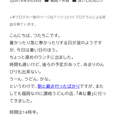
2018年5月24日
福岡＞糸島
食いしん坊ログ
投稿日
※本ブログの一部のページはアフィリエイトプログラムによる収
益を得ています。
こんにちは、つたちこです。
暑かったり急に寒かったりする日が波のようです
が、今日は暑い日のほう。
ちょっと遅めのランチに出ました。
時間も遅いけど、後ろの予定があって、あまりのん
びりも出来ない。
うーん、うどん、かな。
というわけで、
割と最近行ったばかり
ですが、また
しても福岡なのに讃岐うどんの店、
「あじ豊」
に行っ
てきました。
時間は14時半。