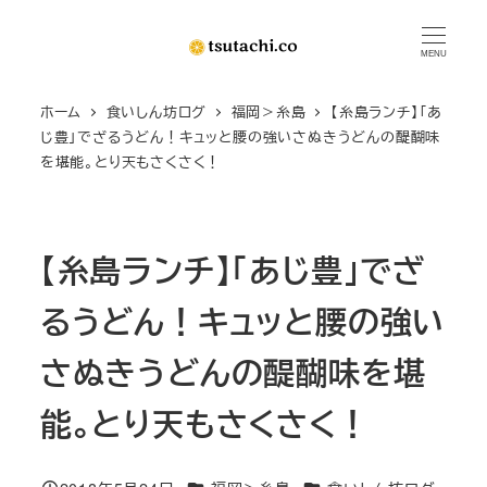
メ
イ
MENU
ン
ホーム
食いしん坊ログ
福岡＞糸島
【糸島ランチ】「あ
コ
じ豊」でざるうどん！キュッと腰の強いさぬきうどんの醍醐味
ン
を堪能。とり天もさくさく！
テ
ン
ツ
【糸島ランチ】「あじ豊」でざ
へ
移
るうどん！キュッと腰の強い
動
さぬきうどんの醍醐味を堪
能。とり天もさくさく！
カテゴリー
カテゴリー