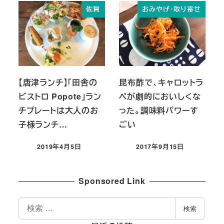
佐賀
おみやげ・取り寄せ
【唐津ランチ】「田舎の
昆布酢で、キャロットラ
ビストロ Popote」ラン
ペが劇的においしくな
チプレートは大人のお
った。調味料パワーす
子様ランチ…
ごい
2019年4月5日
2017年9月15日
投稿日
投稿日
Sponsored Link
検
検索
索