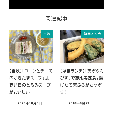
関連記事
自炊
福岡＞糸島
【自炊】「コーンとチーズ
【糸島ランチ】「天ぷらえ
のかきたまスープ」肌
びす」で恵比寿定食。揚
寒い日のとろみスープ
げたて天ぷらがたっぷ
がおいしい
り！
2023年10月6日
2018年8月22日
投稿日
投稿日