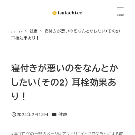
メ
イ
MENU
ン
ホーム
健康
寝付きが悪いのをなんとかしたい（その2）
コ
耳栓効果あり！
ン
テ
ン
寝付きが悪いのをなんとか
ツ
へ
したい（その2） 耳栓効果あ
移
動
り！
カテゴリー
2024年2月12日
健康
投稿日
※本ブログの一部のページはアフィリエイトプログラムによる収