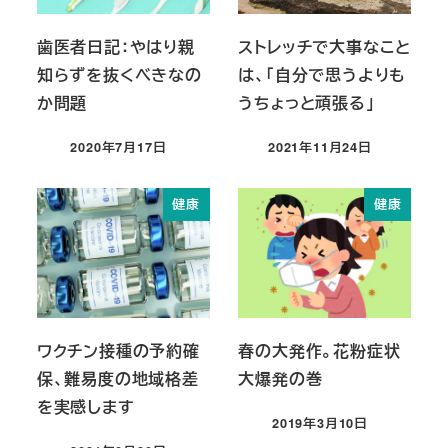
歯医者日記：やはり親
ストレッチで大事なこと
知らずを抜くべきなの
は、「自分で思うよりも
か問題
うちょっと頑張る」
2020年7月17日
2021年11月24日
投稿日
投稿日
健康
健康
ワクチン接種の予約確
春の大発作。花粉症状
保、難易度の地域格差
大爆発の巻
を実感します
2019年3月10日
投稿日