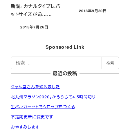
新調。カナルタイプはパ
2018年9月30日
ットサイズが命……
投稿日
2015年7月26日
投稿日
Sponsored Link
検
検索
索
最近の投稿
ジャム屋さんを始めました
北九州マラソン2026。かろうじて4.5時間切り
生ベルガモットでシロップをつくる
不定期更新に変更です
おやすみします