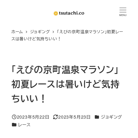
メ
イ
MENU
ン
ホーム
ジョギング
「えびの京町温泉マラソン」初夏レー
コ
スは暑いけど気持ちいい！
ン
テ
ン
「えびの京町温泉マラソン」
ツ
へ
初夏レースは暑いけど気持
移
動
ちいい！
カテゴリー
2023年5月22日
2023年5月23日
ジョギング
投稿日
更新日
カテゴリー
レース