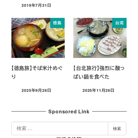
2019年7月31日
投稿日
徳島
台湾
【徳島旅】そば米汁めぐ
【台北旅行】強烈に酸っ
り
ぱい鍋を食べた
2025年9月26日
2025年11月26日
投稿日
投稿日
Sponsored Link
検
検索
索