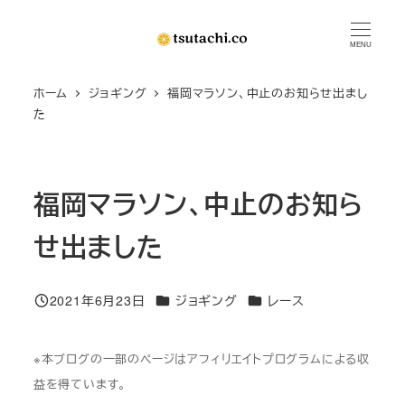
メ
イ
MENU
ン
ホーム
ジョギング
福岡マラソン、中止のお知らせ出まし
コ
た
ン
テ
ン
福岡マラソン、中止のお知ら
ツ
へ
せ出ました
移
動
カテゴリー
カテゴリー
2021年6月23日
ジョギング
レース
投稿日
※本ブログの一部のページはアフィリエイトプログラムによる収
益を得ています。