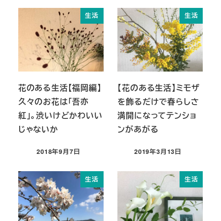
生活
生活
花のある生活【福岡編】
【花のある生活】ミモザ
久々のお花は「吾亦
を飾るだけで春らしさ
紅」。渋いけどかわいい
満開になってテンショ
じゃないか
ンがあがる
2018年9月7日
2019年3月13日
投稿日
投稿日
生活
生活