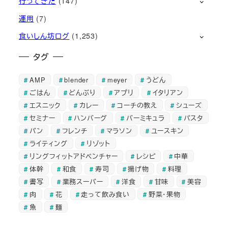
行ってきた
(147)
運用
(7)
食いしん坊ログ
(1,253)
タグ
AMP
blender
meyer
うどん
ごはん
どんぶり
アプリ
イタリアン
エスニック
カレー
コーチの教え
シューズ
セミナー
ハンバーグ
バーミキュラ
パスタ
パン
フレンチ
マラソン
ユースキン
ライティング
リゾット
リングフィットアドベンチャー
レシピ
中華
体幹
和食
寿司
揚げ物
料理
書写
業務スーパー
洋食
甘味
美容
肉
花
走って飲み食い
野菜・果物
魚
麺