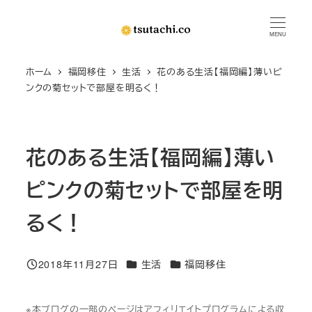
メ
イ
MENU
ン
ホーム
福岡移住
生活
花のある生活【福岡編】薄いピ
コ
ンクの菊セットで部屋を明るく！
ン
テ
ン
花のある生活【福岡編】薄い
ツ
へ
ピンクの菊セットで部屋を明
移
動
るく！
カテゴリー
カテゴリー
2018年11月27日
生活
福岡移住
投稿日
※本ブログの一部のページはアフィリエイトプログラムによる収