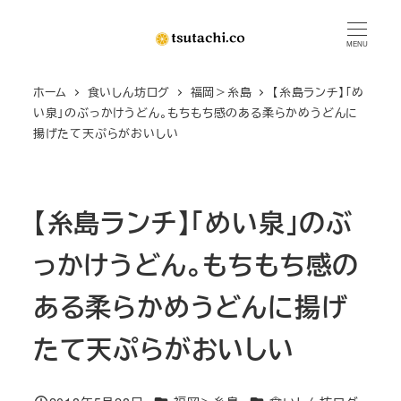
メ
イ
MENU
ン
ホーム
食いしん坊ログ
福岡＞糸島
【糸島ランチ】「め
コ
い泉」のぶっかけうどん。もちもち感のある柔らかめうどんに
ン
揚げたて天ぷらがおいしい
テ
ン
ツ
【糸島ランチ】「めい泉」のぶ
へ
移
っかけうどん。もちもち感の
動
ある柔らかめうどんに揚げ
たて天ぷらがおいしい
カテゴリー
カテゴリー