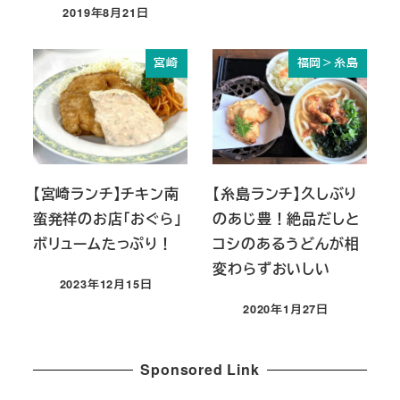
2019年8月21日
投稿日
宮崎
福岡＞糸島
【宮崎ランチ】チキン南
【糸島ランチ】久しぶり
蛮発祥のお店「おぐら」
のあじ豊！絶品だしと
ボリュームたっぷり！
コシのあるうどんが相
変わらずおいしい
2023年12月15日
投稿日
2020年1月27日
投稿日
Sponsored Link