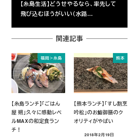
【糸島生活】どうせやるなら、率先して
飛び込むほうがいい（水路…
関連記事
福岡＞糸島
熊本
【糸島ランチ】「ごはん
【熊本ランチ】「すし割烹
屋 朔」久々に感動レベ
吟松」のお鮨御膳のク
ルMAXの和定食ラン
オリティがやばい
チ！
2018年2月19日
投稿日