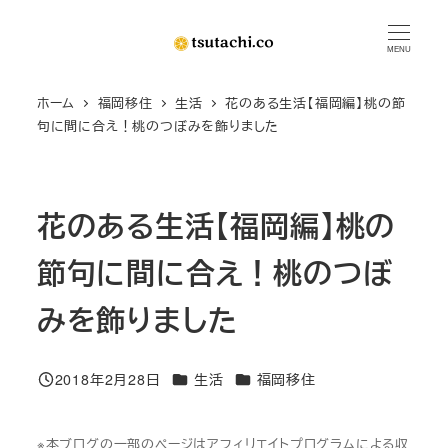
メ
イ
MENU
ン
ホーム
福岡移住
生活
花のある生活【福岡編】桃の節
コ
句に間に合え！桃のつぼみを飾りました
ン
テ
ン
花のある生活【福岡編】桃の
ツ
へ
節句に間に合え！桃のつぼ
移
動
みを飾りました
カテゴリー
カテゴリー
2018年2月28日
生活
福岡移住
投稿日
※本ブログの一部のページはアフィリエイトプログラムによる収