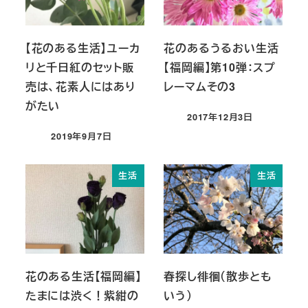
【花のある生活】ユーカ
花のあるうるおい生活
リと千日紅のセット販
【福岡編】第10弾：スプ
売は、花素人にはあり
レーマムその3
がたい
2017年12月3日
投稿日
2019年9月7日
投稿日
生活
生活
花のある生活【福岡編】
春探し徘徊（散歩とも
たまには渋く！紫紺の
いう）