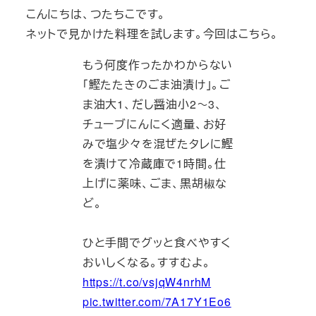
こんにちは、つたちこです。
ネットで見かけた料理を試します。今回はこちら。
もう何度作ったかわからない
「鰹たたきのごま油漬け」。ご
ま油大1、だし醤油小2～3、
チューブにんにく適量、お好
みで塩少々を混ぜたタレに鰹
を漬けて冷蔵庫で1時間。仕
上げに薬味、ごま、黒胡椒な
ど。
ひと手間でグッと食べやすく
おいしくなる。すすむよ。
https://t.co/vsjqW4nrhM
pic.twitter.com/7A17Y1Eo6