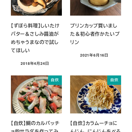
【ずぼら料理】しいたけ
プリンカップ買いまし
バター＆さしみ醤油が
た＆初心者作かたいプ
めちゃうまなので試し
リン
てほしい
2021年6月16日
投稿日
2018年4月24日
投稿日
自炊
自炊
【自炊】鯛のカルパッチ
【自炊】カラムーチョに
ョ的サラダを作ってみ
んじん。にんじんをぺろ