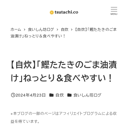
メ
イ
MENU
ン
ホーム
食いしん坊ログ
自炊
【自炊】「鰹たたきのごま
コ
油漬け」ねっとり＆食べやすい！
ン
テ
ン
【自炊】「鰹たたきのごま油漬
ツ
へ
け」ねっとり＆食べやすい！
移
動
カテゴリー
カテゴリー
2024年4月23日
自炊
食いしん坊ログ
投稿日
※本ブログの一部のページはアフィリエイトプログラムによる収
益を得ています。