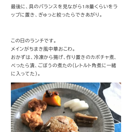
最後に、具のバランスを見ながら1/8量くらいをラ
ップに置き、ぎゅっと絞ったらできあがり。
この日のランチです。
メインがちまき風中華おこわ。
おかずは、冷凍から揚げ、作り置きのカボチャ煮、
べったら漬、ごぼうの煮たの（レトルト角煮に一緒
に入ってた）。