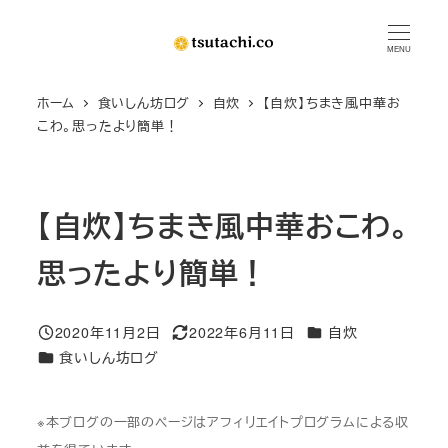
メ
イ
MENU
ン
ホーム
食いしん坊ログ
自炊
【自炊】ちまき風中華お
コ
こわ。思ったより簡単！
ン
テ
ン
【自炊】ちまき風中華おこわ。
ツ
へ
思ったより簡単！
移
動
カテゴリー
2020年11月2日
2022年6月11日
自炊
投稿日
更新日
カテゴリー
食いしん坊ログ
※本ブログの一部のページはアフィリエイトプログラムによる収