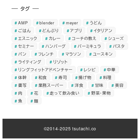
タグ
AMP
blender
meyer
うどん
ごはん
どんぶり
アプリ
イタリアン
エスニック
カレー
コーチの教え
シューズ
セミナー
ハンバーグ
バーミキュラ
パスタ
パン
フレンチ
マラソン
ユースキン
ライティング
リゾット
リングフィットアドベンチャー
レシピ
中華
体幹
和食
寿司
揚げ物
料理
書写
業務スーパー
洋食
甘味
美容
肉
花
走って飲み食い
野菜・果物
魚
麺
©2014-2025 tsutachi.co