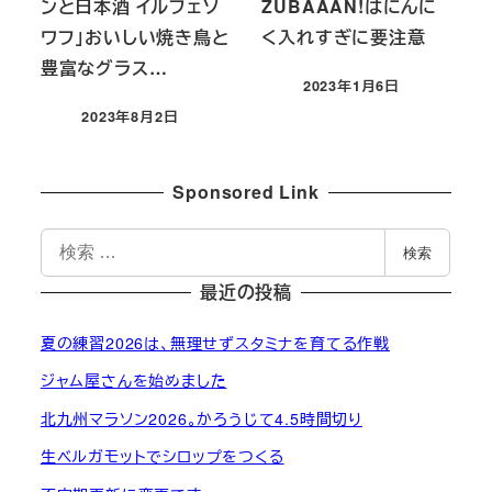
ンと日本酒 イルフェソ
ZUBAAAN!はにんに
ワフ」おいしい焼き鳥と
く入れすぎに要注意
豊富なグラス…
2023年1月6日
投稿日
2023年8月2日
投稿日
Sponsored Link
検
検索
索
最近の投稿
夏の練習2026は、無理せずスタミナを育てる作戦
ジャム屋さんを始めました
北九州マラソン2026。かろうじて4.5時間切り
生ベルガモットでシロップをつくる