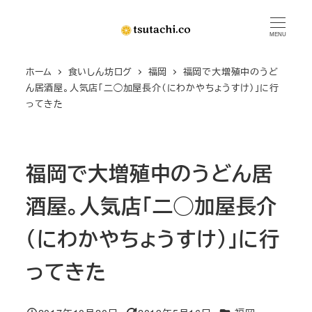
メ
イ
MENU
ン
ホーム
食いしん坊ログ
福岡
福岡で大増殖中のうど
コ
ん居酒屋。人気店「二◯加屋長介（にわかやちょうすけ）」に行
ン
ってきた
テ
ン
ツ
福岡で大増殖中のうどん居
へ
移
酒屋。人気店「二◯加屋長介
動
（にわかやちょうすけ）」に行
ってきた
カテゴリー