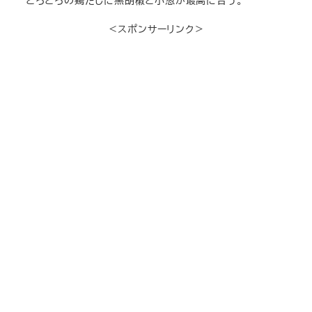
とろとろの鶏だしに黒胡椒と小葱が最高に合う。
＜スポンサーリンク＞