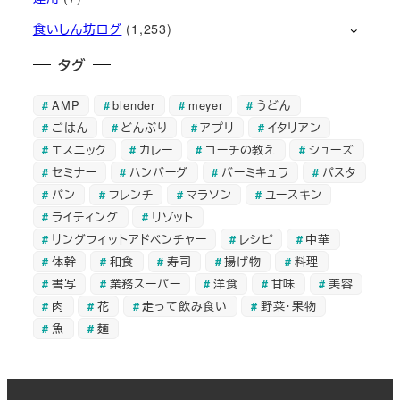
食いしん坊ログ
(1,253)
タグ
AMP
blender
meyer
うどん
ごはん
どんぶり
アプリ
イタリアン
エスニック
カレー
コーチの教え
シューズ
セミナー
ハンバーグ
バーミキュラ
パスタ
パン
フレンチ
マラソン
ユースキン
ライティング
リゾット
リングフィットアドベンチャー
レシピ
中華
体幹
和食
寿司
揚げ物
料理
書写
業務スーパー
洋食
甘味
美容
肉
花
走って飲み食い
野菜・果物
魚
麺