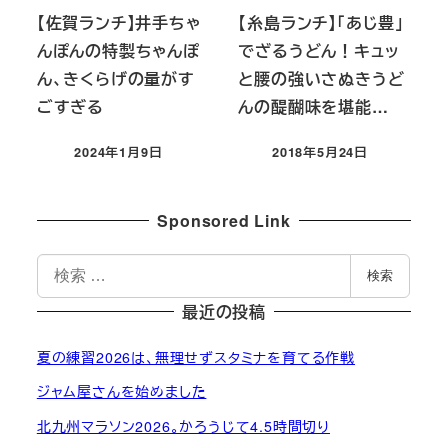
【佐賀ランチ】井手ちゃ
【糸島ランチ】「あじ豊」
んぽんの特製ちゃんぽ
でざるうどん！キュッ
ん、きくらげの量がす
と腰の強いさぬきうど
ごすぎる
んの醍醐味を堪能…
2024年1月9日
2018年5月24日
投稿日
投稿日
Sponsored Link
検
検索
索
最近の投稿
夏の練習2026は、無理せずスタミナを育てる作戦
ジャム屋さんを始めました
北九州マラソン2026。かろうじて4.5時間切り