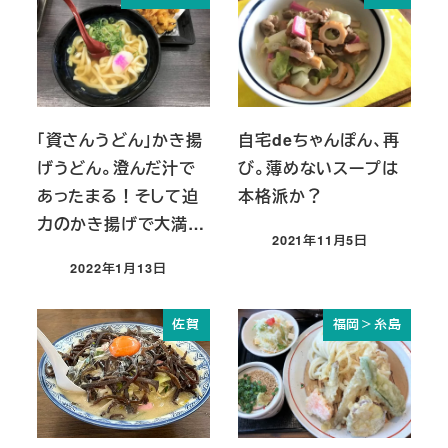
「資さんうどん」かき揚
自宅deちゃんぽん、再
げうどん。澄んだ汁で
び。薄めないスープは
あったまる！そして迫
本格派か？
力のかき揚げで大満…
2021年11月5日
投稿日
2022年1月13日
投稿日
佐賀
福岡＞糸島