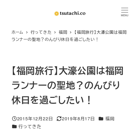
メ
イ
MENU
ン
ホーム
行ってきた
福岡
【福岡旅行】大濠公園は福岡
コ
ランナーの聖地？のんびり休日を過ごしたい！
ン
テ
ン
【福岡旅行】大濠公園は福岡
ツ
へ
ランナーの聖地？のんびり
移
動
休日を過ごしたい！
カテゴリー
2015年12月22日
2019年8月17日
福岡
投稿日
更新日
カテゴリー
行ってきた