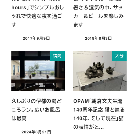
hours」でシンプルおし
暑さ＆湿気の中、サッ
ゃれで快適な夜を過ご
カー＆ビールを楽しみ
す
ます
2017年9月9日
2018年8月3日
投稿日
投稿日
福岡
大分
久しぶりの伊都の湯ど
OPAM「朝倉文夫生誕
ころラン。広いお風呂
140周年記念 猫と巡る
は最高
140年、そして現在」猫
の表情がと…
2024年3月21日
投稿日