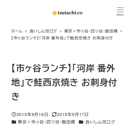
メ
イ
MENU
ン
ホーム
食いしん坊ログ
東京＞市ヶ谷・四ツ谷・飯田橋
コ
【市ヶ谷ランチ】「河岸 番外地」で鮭西京焼き お刺身付き
ン
テ
ン
【市ヶ谷ランチ】「河岸 番外
ツ
へ
地」で鮭西京焼き お刺身付
移
動
き
2015年9月16日
2015年9月17日
投稿日
更新日
カテゴリー
カテゴリー
東京＞市ヶ谷・四ツ谷・飯田橋
食いしん坊ログ