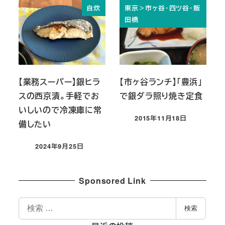
自炊
東京＞市ヶ谷・四ツ谷・飯
田橋
【業務スーパー】銀ヒラ
【市ヶ谷ランチ】「豊浜」
スの西京漬。手軽でお
で銀ダラ照り焼き定食
いしいので冷凍庫に常
2015年11月18日
備したい
投稿日
2024年9月25日
投稿日
Sponsored Link
検
検索
索