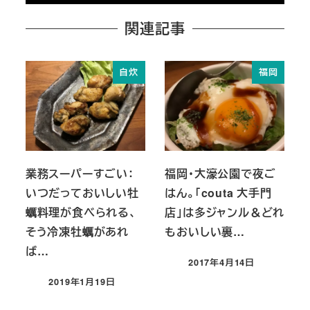
関連記事
自炊
福岡
業務スーパーすごい：
福岡・大濠公園で夜ご
いつだっておいしい牡
はん。「couta 大手門
蠣料理が食べられる、
店」は多ジャンル＆どれ
そう冷凍牡蠣があれ
もおいしい裏…
ば…
2017年4月14日
投稿日
2019年1月19日
投稿日