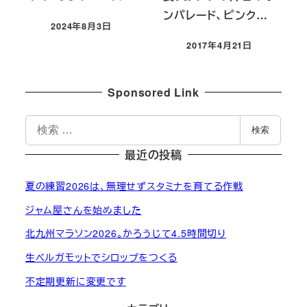
ンパレード、ピンク…
2024年8月3日
投稿日
2017年4月21日
投稿日
Sponsored Link
検
検索
索
最近の投稿
夏の練習2026は、無理せずスタミナを育てる作戦
ジャム屋さんを始めました
北九州マラソン2026。かろうじて4.5時間切り
生ベルガモットでシロップをつくる
不定期更新に変更です