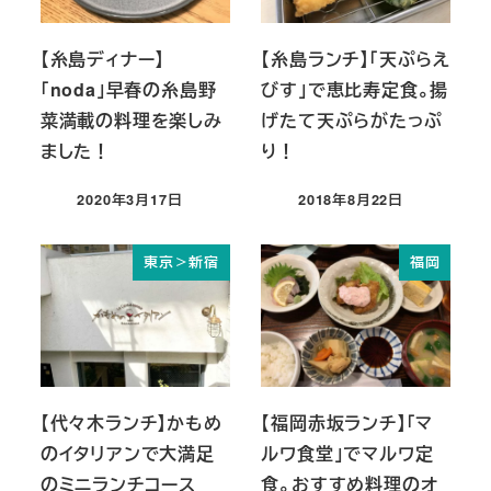
【糸島ディナー】
【糸島ランチ】「天ぷらえ
「noda」早春の糸島野
びす」で恵比寿定食。揚
菜満載の料理を楽しみ
げたて天ぷらがたっぷ
ました！
り！
2020年3月17日
2018年8月22日
投稿日
投稿日
東京＞新宿
福岡
【代々木ランチ】かもめ
【福岡赤坂ランチ】「マ
のイタリアンで大満足
ルワ食堂」でマルワ定
のミニランチコース
食。おすすめ料理のオ