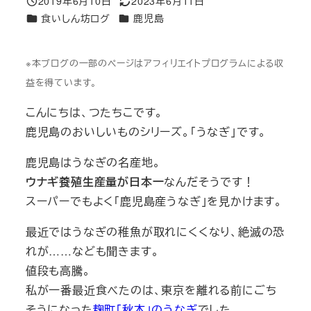
2019年6月10日
2023年6月11日
投稿日
更新日
カテゴリー
カテゴリー
食いしん坊ログ
鹿児島
※本ブログの一部のページはアフィリエイトプログラムによる収
益を得ています。
こんにちは、つたちこです。
鹿児島のおいしいものシリーズ。「うなぎ」です。
鹿児島はうなぎの名産地。
ウナギ養殖生産量が日本一
なんだそうです！
スーパーでもよく「鹿児島産うなぎ」を見かけます。
最近ではうなぎの稚魚が取れにくくなり、絶滅の恐
れが……なども聞きます。
値段も高騰。
私が一番最近食べたのは、東京を離れる前にごち
そうになった
麹町「秋本」のうなぎ
でした。