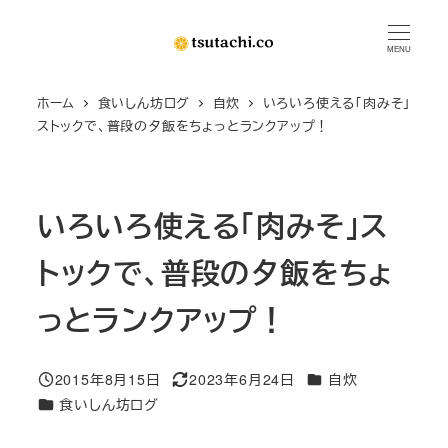
メ
イ
MENU
ン
ホーム
食いしん坊ログ
自炊
いろいろ使える「肉みそ」
コ
ストックで、普段の夕飯をちょっとランクアップ！
ン
テ
ン
いろいろ使える「肉みそ」ス
ツ
へ
トックで、普段の夕飯をちょ
移
動
っとランクアップ！
カテゴリー
2015年8月15日
2023年6月24日
自炊
投稿日
更新日
カテゴリー
食いしん坊ログ