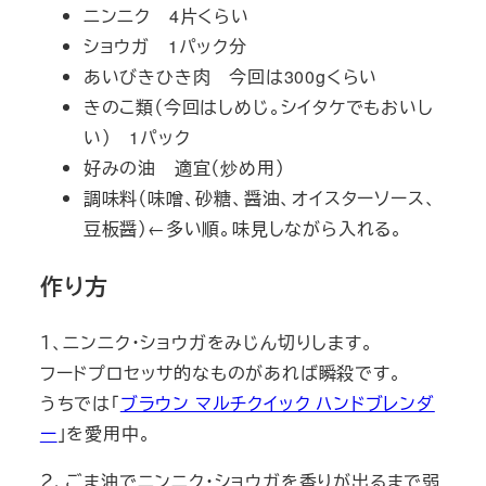
ニンニク 4片くらい
ショウガ 1パック分
あいびきひき肉 今回は300gくらい
きのこ類（今回はしめじ。シイタケでもおいし
い） 1パック
好みの油 適宜（炒め用）
調味料（味噌、砂糖、醤油、オイスターソース、
豆板醤）←多い順。味見しながら入れる。
作り方
１、ニンニク・ショウガをみじん切りします。
フードプロセッサ的なものがあれば瞬殺です。
うちでは「
ブラウン マルチクイック ハンドブレンダ
ー
」を愛用中。
２、ごま油でニンニク・ショウガを香りが出るまで弱