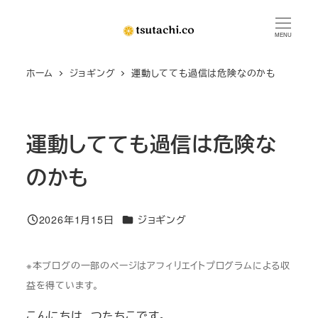
メ
イ
MENU
ン
ホーム
ジョギング
運動してても過信は危険なのかも
コ
ン
テ
ン
運動してても過信は危険な
ツ
のかも
へ
移
動
カテゴリー
2026年1月15日
ジョギング
投稿日
※本ブログの一部のページはアフィリエイトプログラムによる収
益を得ています。
こんにちは、つたちこです。