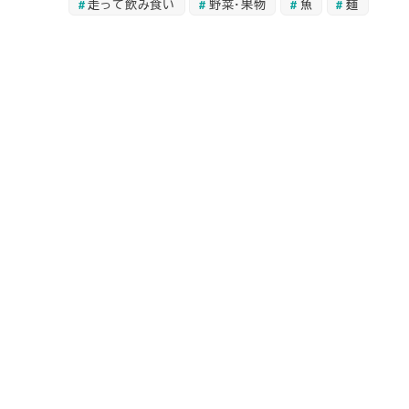
走って飲み食い
野菜・果物
魚
麺