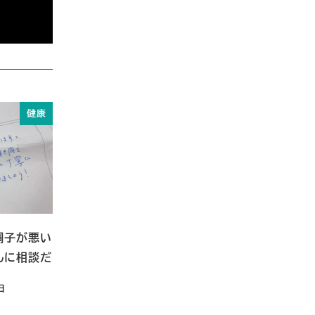
健康
調子が悪い
んに相談だ
日