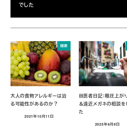
でした
健康
大人の食物アレルギーは治
目医者日記：眼圧上が
る可能性があるのか？
＆遠近メガネの相談を
た
2021年10月11日
投稿日
2025年6月9日
投稿日