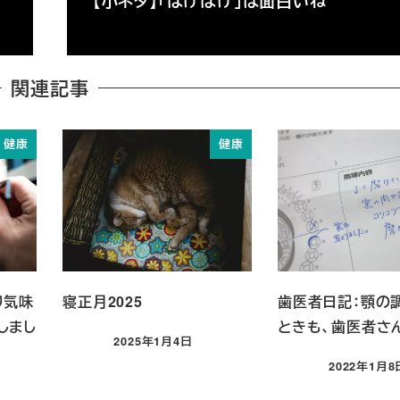
【小ネタ】「ばけばけ」は面白いね
関連記事
健康
健康
り気味
寝正月2025
歯医者日記：顎の
しまし
ときも、歯医者さ
2025年1月4日
投稿日
2022年1月8
投稿日