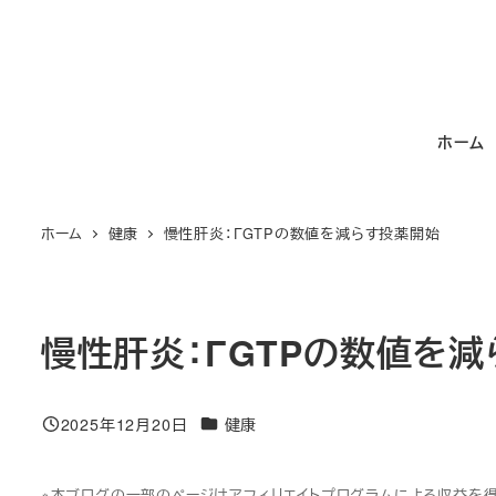
メ
イ
ン
コ
ホーム
ン
テ
ン
ホーム
健康
慢性肝炎：ΓGTPの数値を減らす投薬開始
ツ
へ
移
動
慢性肝炎：ΓGTPの数値を
カテゴリー
2025年12月20日
健康
投稿日
※本ブログの一部のページはアフィリエイトプログラムによる収益を