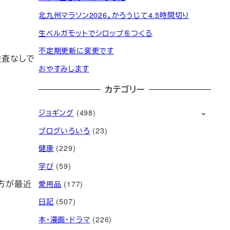
北九州マラソン2026。かろうじて4.5時間切り
生ベルガモットでシロップをつくる
不定期更新に変更です
検査なしで
おやすみします
カテゴリー
ジョギング
(498)
ブログいろいろ
(23)
健康
(229)
学び
(59)
方が最近
愛用品
(177)
日記
(507)
本・漫画・ドラマ
(226)