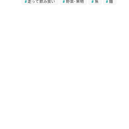
走って飲み食い
野菜・果物
魚
麺