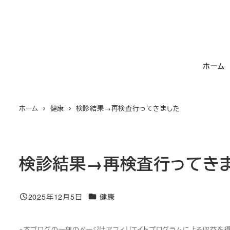
メ
イ
ン
コ
ホーム
ン
テ
ン
ホーム
健康
検診結果→再検査行ってきました
ツ
へ
移
動
検診結果→再検査行ってき
カテゴリー
2025年12月5日
健康
投稿日
※本ブログの一部のページはアフィリエイトプログラムによる収益を