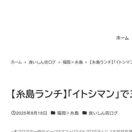
メ
イ
ン
コ
ホーム
ン
テ
ン
ホーム
食いしん坊ログ
福岡＞糸島
【糸島ランチ】「イトシ
ツ
へ
移
動
【糸島ランチ】「イトシマン
カテゴリー
カテゴリー
2025年8月18日
福岡＞糸島
食いしん坊ログ
投稿日
※本ブログの一部のページはアフィリエイトプログラムによる収益を