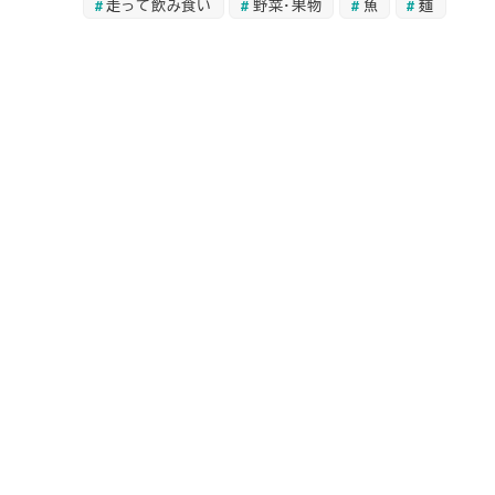
走って飲み食い
野菜・果物
魚
麺