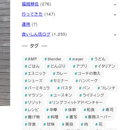
福岡移住
(276)
行ってきた
(147)
運用
(7)
食いしん坊ログ
(1,253)
タグ
AMP
blender
meyer
うどん
ごはん
どんぶり
アプリ
イタリアン
エスニック
カレー
コーチの教え
シューズ
セミナー
ハンバーグ
バーミキュラ
パスタ
パン
フレンチ
マラソン
ユースキン
ライティング
リゾット
リングフィットアドベンチャー
レシピ
中華
体幹
和食
寿司
揚げ物
料理
書写
業務スーパー
洋食
甘味
美容
肉
花