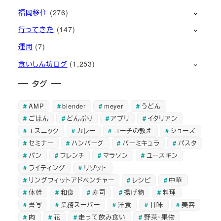
福岡移住
(276)
行ってきた
(147)
運用
(7)
食いしん坊ログ
(1,253)
タグ
AMP
blender
meyer
うどん
ごはん
どんぶり
アプリ
イタリアン
エスニック
カレー
コーチの教え
シューズ
セミナー
ハンバーグ
バーミキュラ
パスタ
パン
フレンチ
マラソン
ユースキン
ライティング
リゾット
リングフィットアドベンチャー
レシピ
中華
体幹
和食
寿司
揚げ物
料理
書写
業務スーパー
洋食
甘味
美容
肉
花
走って飲み食い
野菜・果物