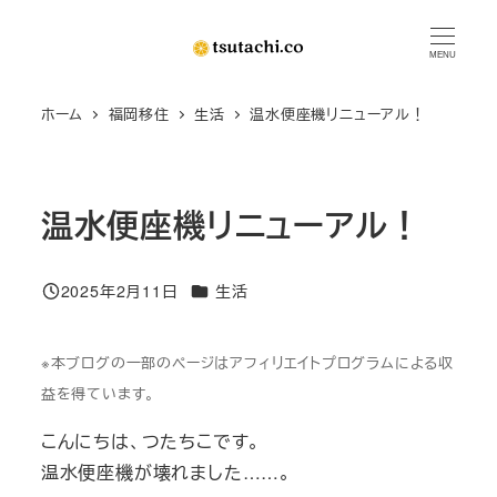
メ
イ
MENU
ン
ホーム
福岡移住
生活
温水便座機リニューアル！
コ
ン
テ
ン
温水便座機リニューアル！
ツ
へ
カテゴリー
2025年2月11日
生活
移
投稿日
動
※本ブログの一部のページはアフィリエイトプログラムによる収
益を得ています。
こんにちは、つたちこです。
温水便座機が壊れました……。