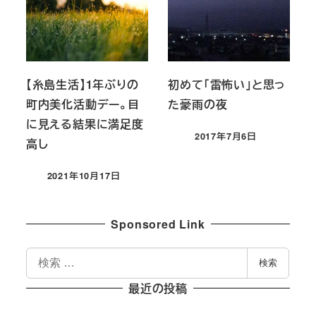
【糸島生活】1年ぶりの
初めて「雷怖い」と思っ
町内美化活動デー。目
た豪雨の夜
に見える結果に満足度
2017年7月6日
高し
投稿日
2021年10月17日
投稿日
Sponsored Link
検
検索
索
最近の投稿