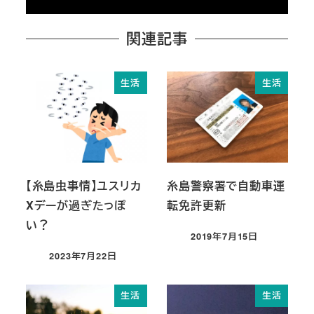
関連記事
生活
生活
【糸島虫事情】ユスリカ
糸島警察署で自動車運
Xデーが過ぎたっぽ
転免許更新
い？
2019年7月15日
投稿日
2023年7月22日
投稿日
生活
生活