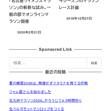
「名古屋ウィメンズマラ
今シーズンのマラソン
ソン」の斬新な試み。一
レース計画
般の部でオンラインマ
2019年10月27日
ラソン開催
投稿日
2020年2月21日
投稿日
Sponsored Link
検
検索
索
最近の投稿
夏の練習2026は、無理せずスタミナを育てる作戦
ジャム屋さんを始めました
北九州マラソン2026。かろうじて4.5時間切り
生ベルガモットでシロップをつくる