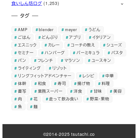
食いしん坊ログ
(1,253)
タグ
AMP
blender
meyer
うどん
ごはん
どんぶり
アプリ
イタリアン
エスニック
カレー
コーチの教え
シューズ
セミナー
ハンバーグ
バーミキュラ
パスタ
パン
フレンチ
マラソン
ユースキン
ライティング
リゾット
リングフィットアドベンチャー
レシピ
中華
体幹
和食
寿司
揚げ物
料理
書写
業務スーパー
洋食
甘味
美容
肉
花
走って飲み食い
野菜・果物
魚
麺
©2014-2025 tsutachi.co