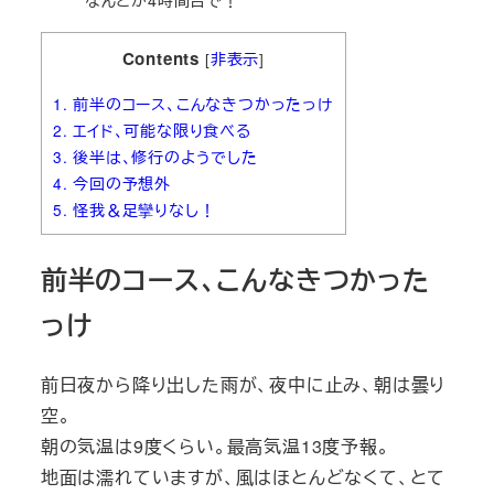
なんとか4時間台で！
Contents
[
非表示
]
1.
前半のコース、こんなきつかったっけ
2.
エイド、可能な限り食べる
3.
後半は、修行のようでした
4.
今回の予想外
5.
怪我＆足攣りなし！
前半のコース、こんなきつかった
っけ
前日夜から降り出した雨が、夜中に止み、朝は曇り
空。
朝の気温は9度くらい。最高気温13度予報。
地面は濡れていますが、風はほとんどなくて、とて