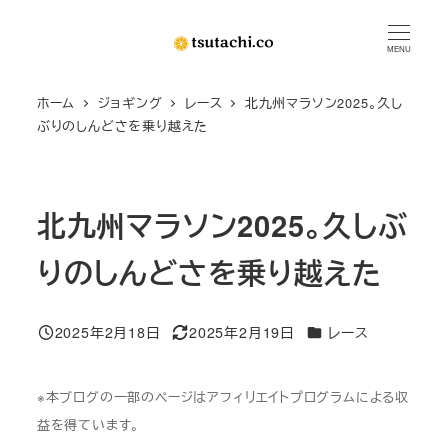
メ
イ
MENU
ン
ホーム
ジョギング
レース
北九州マラソン2025。久し
コ
ぶりのしんどさを乗り越えた
ン
テ
ン
北九州マラソン2025。久しぶ
ツ
へ
りのしんどさを乗り越えた
移
動
カテゴリー
2025年2月18日
2025年2月19日
レース
投稿日
更新日
※本ブログの一部のページはアフィリエイトプログラムによる収
益を得ています。