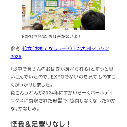
EXPOで発覚。おはぎがないよ！
参考：
給食（おもてなしフード）｜北九州マラソン
2025
「途中で資さんのおはぎが食べられる」とずっと思
いこんでいたので、EXPOでないのを見てものすご
くがっかりしました。
資さんうどんが2024年にすかいらーくホールディ
ングスに買収された影響で、協賛しなくなったのか
な。かなしみ。
怪我＆足攣りなし！