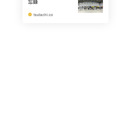
忘録
tsutachi.co