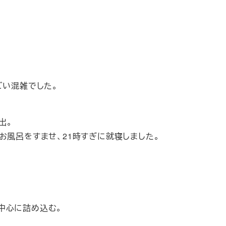
ごい混雑でした。
出。
お風呂をすませ、21時すぎに就寝しました。
中心に詰め込む。