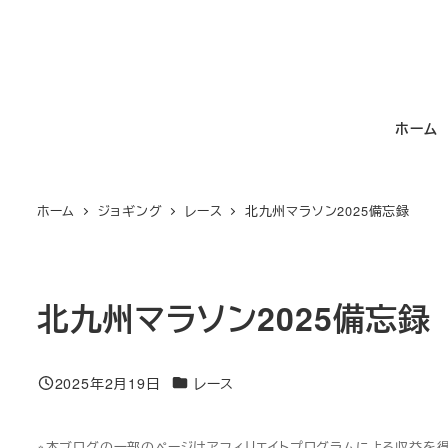
メ
イ
ン
コ
ホーム
ン
テ
ン
ホーム
ジョギング
レース
北九州マラソン2025備忘録
ツ
へ
移
動
北九州マラソン2025備忘録
カテゴリー
2025年2月19日
レース
投稿日
※本ブログの一部のページはアフィリエイトプログラムによる収益を