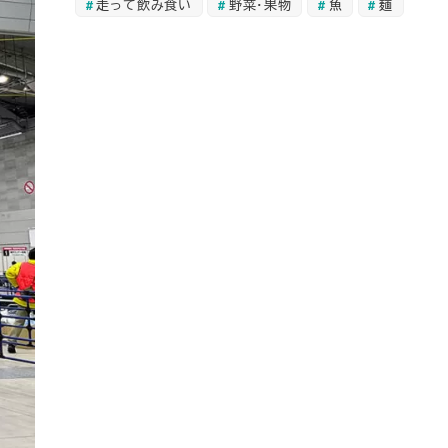
走って飲み食い
野菜・果物
魚
麺