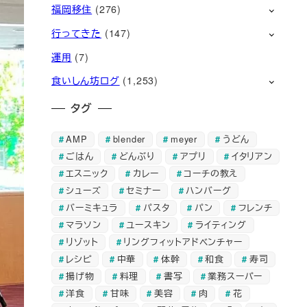
福岡移住
(276)
行ってきた
(147)
運用
(7)
食いしん坊ログ
(1,253)
タグ
AMP
blender
meyer
うどん
ごはん
どんぶり
アプリ
イタリアン
エスニック
カレー
コーチの教え
シューズ
セミナー
ハンバーグ
バーミキュラ
パスタ
パン
フレンチ
マラソン
ユースキン
ライティング
リゾット
リングフィットアドベンチャー
レシピ
中華
体幹
和食
寿司
揚げ物
料理
書写
業務スーパー
洋食
甘味
美容
肉
花