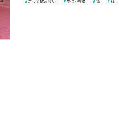
走って飲み食い
野菜・果物
魚
麺