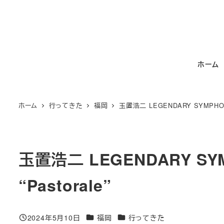
メ
イ
ン
コ
ホーム
ン
テ
ン
ホーム
行ってきた
福岡
玉置浩二 LEGENDARY SYMPHONIC
ツ
へ
移
動
玉置浩二 LEGENDARY SYM
“Pastorale”
カテゴリー
カテゴリー
2024年5月10日
福岡
行ってきた
投稿日