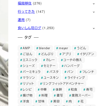
福岡移住
(276)
行ってきた
(147)
運用
(7)
食いしん坊ログ
(1,253)
タグ
AMP
blender
meyer
うどん
ごはん
どんぶり
アプリ
イタリアン
エスニック
カレー
コーチの教え
シューズ
セミナー
ハンバーグ
バーミキュラ
パスタ
パン
フレンチ
マラソン
ユースキン
ライティング
リゾット
リングフィットアドベンチャー
レシピ
中華
体幹
和食
寿司
揚げ物
料理
書写
業務スーパー
洋食
甘味
美容
肉
花