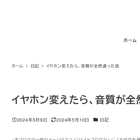
メ
イ
ン
コ
ホーム
ン
テ
ン
ホーム
日記
イヤホン変えたら、音質が全然違った話
ツ
へ
移
動
イヤホン変えたら、音質が全
カテゴリー
2024年5月9日
2024年5月10日
日記
投稿日
更新日
※本ブログの一部のページはアフィリエイトプログラムによる収益を