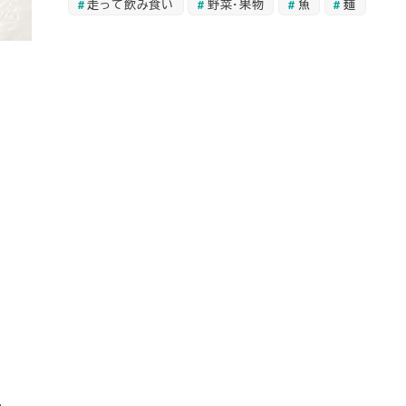
走って飲み食い
野菜・果物
魚
麺
。