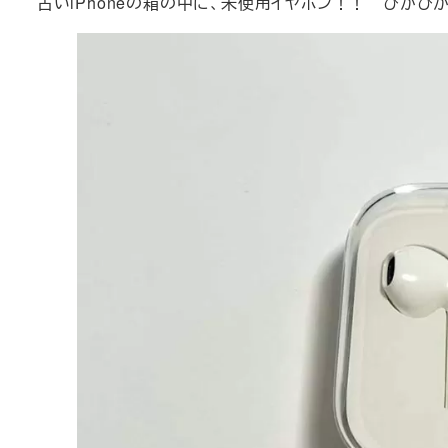
古いiPhoneの箱の中に、未使用イヤホン！！ ぴかぴ